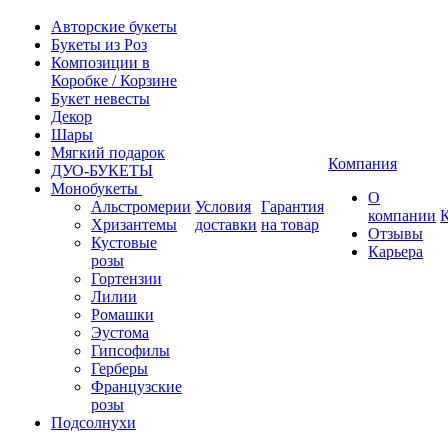
Авторские букеты
Букеты из Роз
Композиции в
Коробке / Корзине
Букет невесты
Декор
Шары
Мягкий подарок
Компания
ДУО-БУКЕТЫ
Монобукеты
О
Альстромерии
Условия
Гарантия
компании
Хризантемы
доставки
на товар
Отзывы
Кустовые
Карьера
розы
Гортензии
Лилии
Ромашки
Эустома
Гипсофилы
Герберы
Французские
розы
Подсолнухи