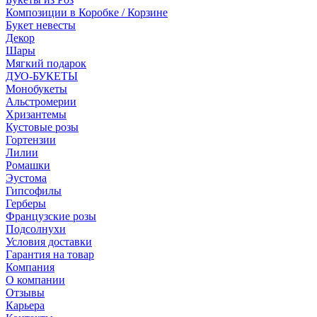
Композиции в Коробке / Корзине
Букет невесты
Декор
Шары
Мягкий подарок
ДУО-БУКЕТЫ
Монобукеты
Альстромерии
Хризантемы
Кустовые розы
Гортензии
Лилии
Ромашки
Эустома
Гипсофилы
Герберы
Французские розы
Подсолнухи
Условия доставки
Гарантия на товар
Компания
О компании
Отзывы
Карьера