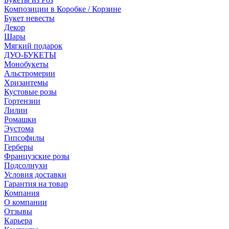
Композиции в Коробке / Корзине
Букет невесты
Декор
Шары
Мягкий подарок
ДУО-БУКЕТЫ
Монобукеты
Альстромерии
Хризантемы
Кустовые розы
Гортензии
Лилии
Ромашки
Эустома
Гипсофилы
Герберы
Французские розы
Подсолнухи
Условия доставки
Гарантия на товар
Компания
О компании
Отзывы
Карьера