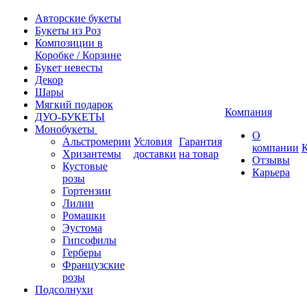
Авторские букеты
Букеты из Роз
Композиции в
Коробке / Корзине
Букет невесты
Декор
Шары
Мягкий подарок
Компания
ДУО-БУКЕТЫ
Монобукеты
О
Альстромерии
Условия
Гарантия
компании
Хризантемы
доставки
на товар
Отзывы
Кустовые
Карьера
розы
Гортензии
Лилии
Ромашки
Эустома
Гипсофилы
Герберы
Французские
розы
Подсолнухи