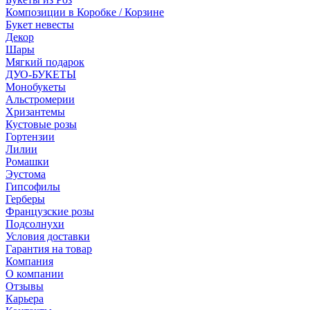
Композиции в Коробке / Корзине
Букет невесты
Декор
Шары
Мягкий подарок
ДУО-БУКЕТЫ
Монобукеты
Альстромерии
Хризантемы
Кустовые розы
Гортензии
Лилии
Ромашки
Эустома
Гипсофилы
Герберы
Французские розы
Подсолнухи
Условия доставки
Гарантия на товар
Компания
О компании
Отзывы
Карьера