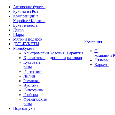
Авторские букеты
Букеты из Роз
Композиции в
Коробке / Корзине
Букет невесты
Декор
Шары
Мягкий подарок
Компания
ДУО-БУКЕТЫ
Монобукеты
О
Альстромерии
Условия
Гарантия
компании
Хризантемы
доставки
на товар
Отзывы
Кустовые
Карьера
розы
Гортензии
Лилии
Ромашки
Эустома
Гипсофилы
Герберы
Французские
розы
Подсолнухи