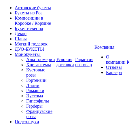
Авторские букеты
Букеты из Роз
Композиции в
Коробке / Корзине
Букет невесты
Декор
Шары
Мягкий подарок
Компания
ДУО-БУКЕТЫ
Монобукеты
О
Альстромерии
Условия
Гарантия
компании
Хризантемы
доставки
на товар
Отзывы
Кустовые
Карьера
розы
Гортензии
Лилии
Ромашки
Эустома
Гипсофилы
Герберы
Французские
розы
Подсолнухи