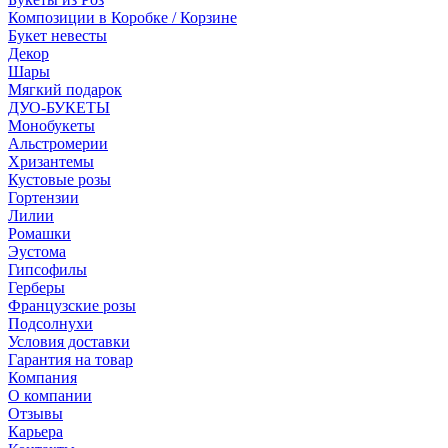
Композиции в Коробке / Корзине
Букет невесты
Декор
Шары
Мягкий подарок
ДУО-БУКЕТЫ
Монобукеты
Альстромерии
Хризантемы
Кустовые розы
Гортензии
Лилии
Ромашки
Эустома
Гипсофилы
Герберы
Французские розы
Подсолнухи
Условия доставки
Гарантия на товар
Компания
О компании
Отзывы
Карьера