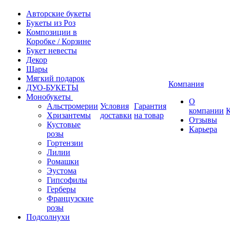
Авторские букеты
Букеты из Роз
Композиции в
Коробке / Корзине
Букет невесты
Декор
Шары
Мягкий подарок
Компания
ДУО-БУКЕТЫ
Монобукеты
О
Альстромерии
Условия
Гарантия
компании
Хризантемы
доставки
на товар
Отзывы
Кустовые
Карьера
розы
Гортензии
Лилии
Ромашки
Эустома
Гипсофилы
Герберы
Французские
розы
Подсолнухи