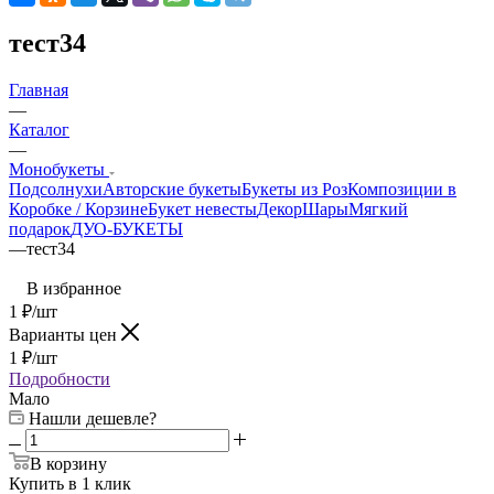
тест34
Главная
—
Каталог
—
Монобукеты
Подсолнухи
Авторские букеты
Букеты из Роз
Композиции в
Коробке / Корзине
Букет невесты
Декор
Шары
Мягкий
подарок
ДУО-БУКЕТЫ
—
тест34
В избранное
1
₽
/шт
Варианты цен
1
₽
/шт
Подробности
Мало
Нашли дешевле?
В корзину
Купить в 1 клик