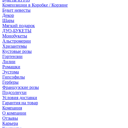
Композиции в Коробке / Корзине
Букет невесты
Декор
Шары
Мягкий подарок
ДУО-БУКЕТЫ
Монобукеты
Альстромерии
Хризантемы
Кустовые розы
Гортензии
Лилии
Ромашки
Эустома
Гипсофилы
Герберы
Французские розы
Подсолнухи
Условия доставки
Гарантия на товар
Компания
О компании
Отзывы
Карьера