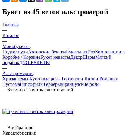
Букет из 15 веток альстромерий
Главная
—
Каталог
—
Монобукеты
Подсолнухи
Авторские букеты
Букеты из Роз
Композиции в
Коробке / Корзине
Букет невесты
Декор
Шары
Мягкий
подарок
ДУО-БУКЕТЫ
—
Альстромерии
Хризантемы
Кустовые розы
Гортензии
Лилии
Ромашки
Эустома
Гипсофилы
Герберы
Французские розы
—
Букет из 15 веток альстромерий
В избранное
Характеристики