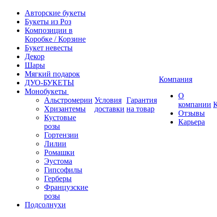
Авторские букеты
Букеты из Роз
Композиции в
Коробке / Корзине
Букет невесты
Декор
Шары
Мягкий подарок
Компания
ДУО-БУКЕТЫ
Монобукеты
О
Альстромерии
Условия
Гарантия
компании
Хризантемы
доставки
на товар
Отзывы
Кустовые
Карьера
розы
Гортензии
Лилии
Ромашки
Эустома
Гипсофилы
Герберы
Французские
розы
Подсолнухи