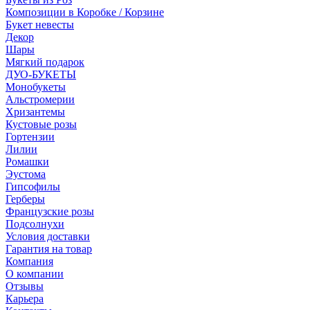
Композиции в Коробке / Корзине
Букет невесты
Декор
Шары
Мягкий подарок
ДУО-БУКЕТЫ
Монобукеты
Альстромерии
Хризантемы
Кустовые розы
Гортензии
Лилии
Ромашки
Эустома
Гипсофилы
Герберы
Французские розы
Подсолнухи
Условия доставки
Гарантия на товар
Компания
О компании
Отзывы
Карьера