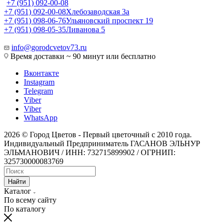
+7 (951) 092-00-08
+7 (951) 092-00-08
Хлебозаводская 3а
+7 (951) 098-06-76
Ульяновский проспект 19
+7 (951) 098-05-35
Ливанова 5
info@gorodcvetov73.ru
Время доставки ~ 90 минут или бесплатно
Вконтакте
Instagram
Telegram
Viber
Viber
WhatsApp
2026 © Город Цветов - Первый цветочный с 2010 года.
Индивидуальный Предприниматель ГАСАНОВ ЭЛЬНУР
ЭЛЬМАНОВИЧ / ИНН: 732715899902 / ОГРНИП:
325730000083769
Найти
Каталог
По всему сайту
По каталогу