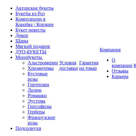
Авторские букеты
Букеты из Роз
Композиции в
Коробке / Корзине
Букет невесты
Декор
Шары
Мягкий подарок
Компания
ДУО-БУКЕТЫ
Монобукеты
О
Альстромерии
Условия
Гарантия
компании
Хризантемы
доставки
на товар
Отзывы
Кустовые
Карьера
розы
Гортензии
Лилии
Ромашки
Эустома
Гипсофилы
Герберы
Французские
розы
Подсолнухи