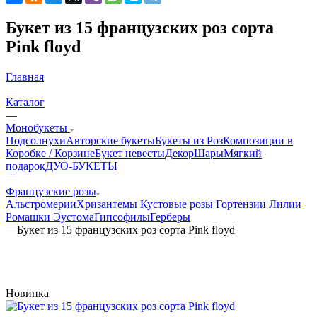
Букет из 15 французских роз сорта
Pink floyd
Главная
—
Каталог
—
Монобукеты
Подсолнухи
Авторские букеты
Букеты из Роз
Композиции в
Коробке / Корзине
Букет невесты
Декор
Шары
Мягкий
подарок
ДУО-БУКЕТЫ
—
Французские розы
Альстромерии
Хризантемы
Кустовые розы
Гортензии
Лилии
Ромашки
Эустома
Гипсофилы
Герберы
—
Букет из 15 французских роз сорта Pink floyd
Новинка