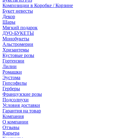
Композиции в Коробке / Корзине
Букет невесты
Декор
Шары
Мягкий подарок
ДУО-БУКЕТЫ
Монобукеты
Альстромерии
Хризантемы
Кустовые розы
Гортензии
Лилии
Ромашки
Эустома
Гипсофилы
Герберы
Французские розы
Подсолнухи
Условия доставки
Гарантия на товар
Компания
О компании
Отзывы
Карьера