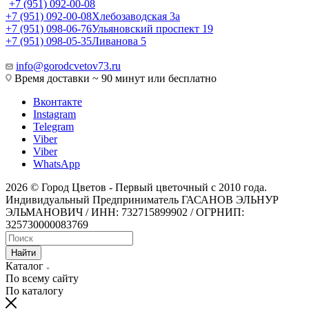
+7 (951) 092-00-08
+7 (951) 092-00-08
Хлебозаводская 3а
+7 (951) 098-06-76
Ульяновский проспект 19
+7 (951) 098-05-35
Ливанова 5
info@gorodcvetov73.ru
Время доставки ~ 90 минут или бесплатно
Вконтакте
Instagram
Telegram
Viber
Viber
WhatsApp
2026 © Город Цветов - Первый цветочный с 2010 года.
Индивидуальный Предприниматель ГАСАНОВ ЭЛЬНУР
ЭЛЬМАНОВИЧ / ИНН: 732715899902 / ОГРНИП:
325730000083769
Найти
Каталог
По всему сайту
По каталогу