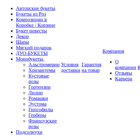
Авторские букеты
Букеты из Роз
Композиции в
Коробке / Корзине
Букет невесты
Декор
Шары
Мягкий подарок
Компания
ДУО-БУКЕТЫ
Монобукеты
О
Альстромерии
Условия
Гарантия
компании
Хризантемы
доставки
на товар
Отзывы
Кустовые
Карьера
розы
Гортензии
Лилии
Ромашки
Эустома
Гипсофилы
Герберы
Французские
розы
Подсолнухи