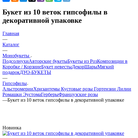
Букет из 10 веток гипсофилы в
декоративной упаковке
Главная
—
Каталог
—
Монобукеты
Подсолнухи
Авторские букеты
Букеты из Роз
Композиции в
Коробке / Корзине
Букет невесты
Декор
Шары
Мягкий
подарок
ДУО-БУКЕТЫ
—
Гипсофилы
Альстромерии
Хризантемы
Кустовые розы
Гортензии
Лилии
Ромашки
Эустома
Герберы
Французские розы
—
Букет из 10 веток гипсофилы в декоративной упаковке
Новинка