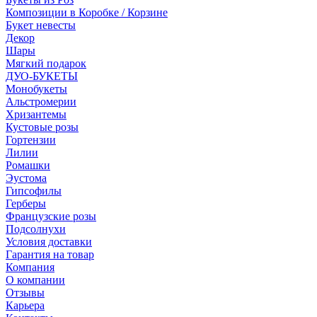
Композиции в Коробке / Корзине
Букет невесты
Декор
Шары
Мягкий подарок
ДУО-БУКЕТЫ
Монобукеты
Альстромерии
Хризантемы
Кустовые розы
Гортензии
Лилии
Ромашки
Эустома
Гипсофилы
Герберы
Французские розы
Подсолнухи
Условия доставки
Гарантия на товар
Компания
О компании
Отзывы
Карьера