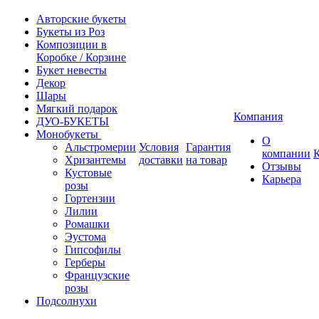
Авторские букеты
Букеты из Роз
Композиции в
Коробке / Корзине
Букет невесты
Декор
Шары
Мягкий подарок
Компания
ДУО-БУКЕТЫ
Монобукеты
О
Альстромерии
Условия
Гарантия
компании
Хризантемы
доставки
на товар
Отзывы
Кустовые
Карьера
розы
Гортензии
Лилии
Ромашки
Эустома
Гипсофилы
Герберы
Французские
розы
Подсолнухи