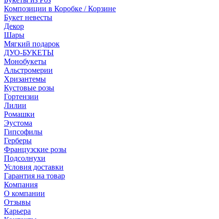
Композиции в Коробке / Корзине
Букет невесты
Декор
Шары
Мягкий подарок
ДУО-БУКЕТЫ
Монобукеты
Альстромерии
Хризантемы
Кустовые розы
Гортензии
Лилии
Ромашки
Эустома
Гипсофилы
Герберы
Французские розы
Подсолнухи
Условия доставки
Гарантия на товар
Компания
О компании
Отзывы
Карьера