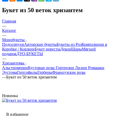
Букет из 50 веток хризантем
Главная
—
Каталог
—
Монобукеты
Подсолнухи
Авторские букеты
Букеты из Роз
Композиции в
Коробке / Корзине
Букет невесты
Декор
Шары
Мягкий
подарок
ДУО-БУКЕТЫ
—
Хризантемы
Альстромерии
Кустовые розы
Гортензии
Лилии
Ромашки
Эустома
Гипсофилы
Герберы
Французские розы
—
Букет из 50 веток хризантем
Новинка
В избранное