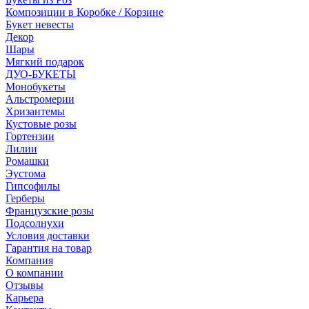
Композиции в Коробке / Корзине
Букет невесты
Декор
Шары
Мягкий подарок
ДУО-БУКЕТЫ
Монобукеты
Альстромерии
Хризантемы
Кустовые розы
Гортензии
Лилии
Ромашки
Эустома
Гипсофилы
Герберы
Французские розы
Подсолнухи
Условия доставки
Гарантия на товар
Компания
О компании
Отзывы
Карьера