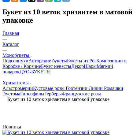
Букет из 10 веток хризантем в матовой
упаковке
Главная
—
Каталог
—
Монобукеты
Подсолнухи
Авторские букеты
Букеты из Роз
Композиции в
Коробке / Корзине
Букет невесты
Декор
Шары
Мягкий
подарок
ДУО-БУКЕТЫ
—
Хризантемы
Альстромерии
Кустовые розы
Гортензии
Лилии
Ромашки
Эустома
Гипсофилы
Герберы
Французские розы
—
Букет из 10 веток хризантем в матовой упаковке
Новинка