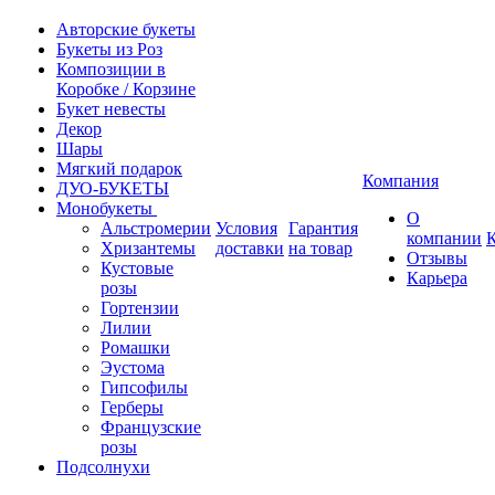
Авторские букеты
Букеты из Роз
Композиции в
Коробке / Корзине
Букет невесты
Декор
Шары
Мягкий подарок
Компания
ДУО-БУКЕТЫ
Монобукеты
О
Альстромерии
Условия
Гарантия
компании
Хризантемы
доставки
на товар
Отзывы
Кустовые
Карьера
розы
Гортензии
Лилии
Ромашки
Эустома
Гипсофилы
Герберы
Французские
розы
Подсолнухи