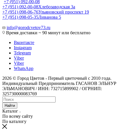
+7 (951) 092-00-08
+7 (951) 092-00-08
Хлебозаводская 3а
+7 (951) 098-06-76
Ульяновский проспект 19
+7 (951) 098-05-35
Ливанова 5
info@gorodcvetov73.ru
Время доставки ~ 90 минут или бесплатно
Вконтакте
Instagram
Telegram
Viber
Viber
WhatsApp
2026 © Город Цветов - Первый цветочный с 2010 года.
Индивидуальный Предприниматель ГАСАНОВ ЭЛЬНУР
ЭЛЬМАНОВИЧ / ИНН: 732715899902 / ОГРНИП:
325730000083769
Найти
Каталог
По всему сайту
По каталогу